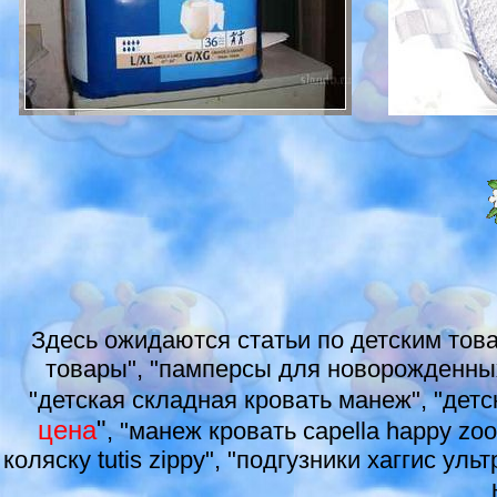
Здесь ожидаются статьи по детским тов
товары", "памперсы для новорожденных 
"детская складная кровать манеж", "детс
цена
"
, "манеж кровать capella happy zo
коляску tutis zippy", "подгузники хаггис у