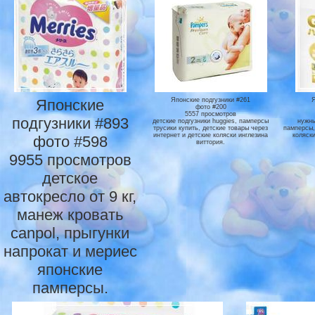
Японские
Японские подгузники #261
фото #200
5557 просмотров
подгузники #893
детские подгузники huggies, памперсы
нужны
трусики купить, детские товары через
памперсы, 
интернет и детские коляски инглезина
коляск
фото #598
виттория.
9955 просмотров
детское
автокресло от 9 кг,
манеж кровать
canpol, прыгунки
напрокат и мериес
японские
памперсы.