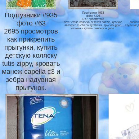
Подгузники #935
Подгузники #963
фото #326
2757 просмотров
фото #63
silver cross коляска детская dazzle, детское
японск
автокресло chicco synthesis, трусики goon
стульчик 
отзывы и купить памперсы goon.
2695 просмотров
как прикрепить
прыгунки, купить
детскую коляску
tutis zippy, кровать
манеж capella c3 и
зебра надувная
прыгунок.