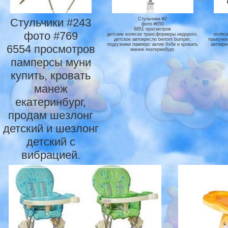
Стульчики #243
Стульчики #2
фото #850
6851 просмотров
фото #769
детские коляски трансформеры недорого,
коляск
детское автокресло bertoni bumper,
прыгунки
подгузники памперс актив бэби и кровать
автокре
6554 просмотров
манеж екатеринбург.
памперсы муни
купить, кровать
манеж
екатеринбург,
продам шезлонг
детский и шезлонг
детский с
вибрацией.