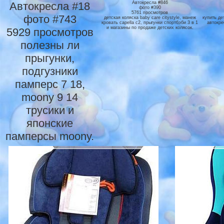
Автокресла #18
Автокресла #846
фото #390
5761 просмотров
фото #743
детская коляска baby care citystyle, манеж
купить де
кровать capella c2, прыгунки спортбэби 3 в 1
автокре
и магазины по продаже детских колясок.
5929 просмотров
полезны ли
прыгунки,
подгузники
памперс 7 18,
moony 9 14
трусики и
японские
памперсы moony.