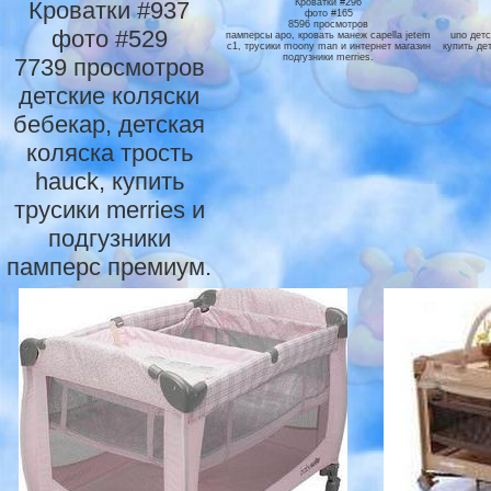
Кроватки #937
Кроватки #296
фото #165
8596 просмотров
фото #529
памперсы аро, кровать манеж capella jetem
uno детс
c1, трусики moony man и интернет магазин
купить де
подгузники merries.
7739 просмотров
детские коляски
бебекар, детская
коляска трость
hauck, купить
трусики merries и
подгузники
памперс премиум.