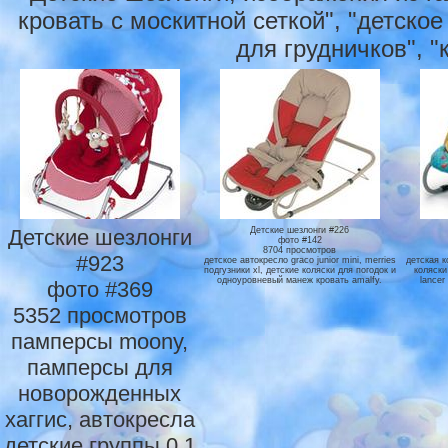
кровать с москитной сеткой", "детское 
для грудничков", "
Детские шезлонги
Детские шезлонги #226
фото #142
8704 просмотров
#923
детское автокресло graco junior mini, merries
детская к
подгузники xl, детские коляски для погодок и
коляски
одноуровневый манеж кровать amalfy.
lancer
фото #369
5352 просмотров
памперсы moony,
памперсы для
новорожденных
хаггис, автокресла
детские группы 0 1