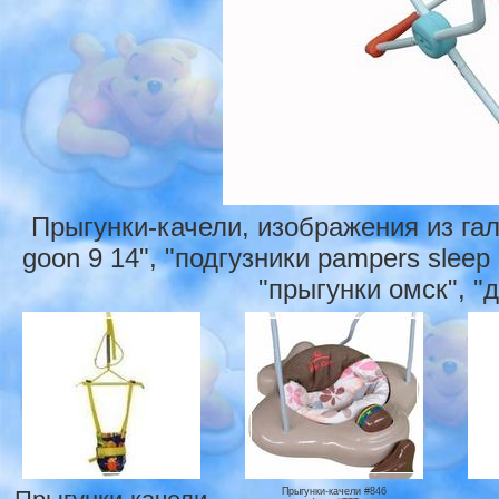
Прыгунки-качели, изображения из га
goon 9 14", "подгузники pampers slee
"прыгунки омск", "
Прыгунки-качели #846