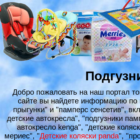
Подгузни
Добро пожаловать на наш портал т
сайте вы найдете информацию по 
прыгунки" и "памперс сенсетив", вк
детские автокресла", "подгузники пам
автокресло kenga", "детские коляск
мериес", "
Детские коляски panda
", "п