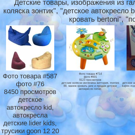
Детские товары, изображения из га
коляска зонтик", "детское автокресло be
кровать bertoni", "
Фото товара #587
Фото товара #714
фото #491
9123 просмотров
фото #76
детские коляски инглезина виттория, merries
детское а
88, манеж кровать jane и продам детское
kajtex ma
автокресло romer.
8450 просмотров
детское
автокресло kid,
автокресла
детские lider kids,
трусики goon 12 20