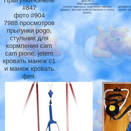
Прыгунки-качели
фото #777
9564 просмотров
#847
marries памперсы, подгузники памперс
автокресл
дешево, детские коляски bartatina и moony
зонтик, п
купить.
фото #904
7988 просмотров
прыгунки pogo,
стульчик для
кopмлeния cam
cam pione, jetem
кровать манеж с1
и манеж кровать
фея.