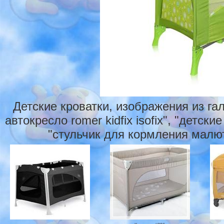
Детские кроватки, изображения из га
автокресло romer kidfix isofix", "детск
"стульчик для кормления малютк