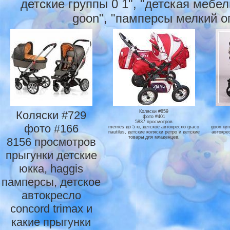
детские группы 0 1", "детская мебе
goon", "памперсы мелкий оп
Коляски #729
Коляски #859
фото #401
5837 просмотров
фото #166
merries до 5 кг, детское автокресло graco
goon куп
nautilus, детские коляски ретро и детские
автокрес
товары для младенцев.
8156 просмотров
прыгунки детские
юкка, haggis
памперсы, детское
автокресло
concord trimax и
какие прыгунки