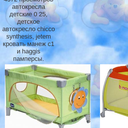
автокресла
детские 0 25,
детское
автокресло chicco
synthesis, jetem
кровать манеж с1
и haggis
памперсы.