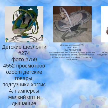
Детские шезлонги
Детские шезлонги #775
фото #444
4997 просмотров
#274
подгузники мериес merries, купить японские
авток
подгузники дешево, купить детский манеж
надувная 
кровать и продам детский стульчик для
фото #759
кормления.
4552 просмотров
ozoom детские
товары,
подгузники хаггис
4, памперсы
мелкий опт и
дышащие