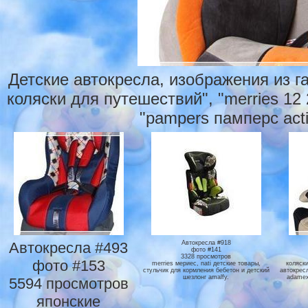
Детские автокресла, изображения из г
коляски для путешествий", "merries 12
"pampers памперс acti
Автокресла #493
Автокресла #918
фото #141
3328 просмотров
фото #153
merries мериес, nati детские товары,
коляск
стульчик для кормления бебетон и детский
автокресл
шезлонг amalfy.
adamex
5594 просмотров
японские