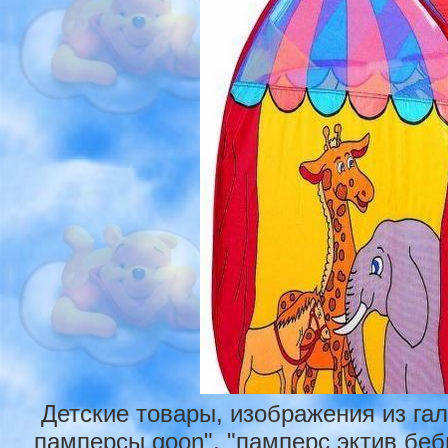
Детские товары, изображения из га
памперсы goon", "памперс эктив беб