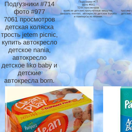
Подгузники #714
Подгузники #77
фото #841
5244 просмотров
фото #977
коляски детские прогулочные мишутка,
трусики 
заказать merries, автокресло детское kurutto
детские 
и памперсы из японии.
7061 просмотров
детская коляска
трость jetem picnic,
купить автокресло
детское nania,
автокресло
детское liko baby и
детские
автокресла born.