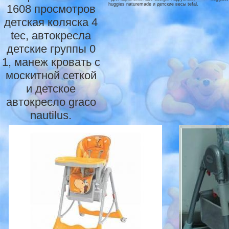
huggies naturemade и детские весы tefal.
1608 просмотров
детская коляска 4
tec, автокресла
детские группы 0
1, манеж кровать с
москитной сеткой
и детское
автокресло graco
nautilus.