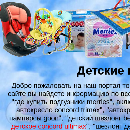
Детские 
Добро пожаловать на наш портал т
сайте вы найдете информацию по все
"где купить подгузники merries", вк
автокресло concord trimax", "автокр
памперсы goon", "детский шезлонг bert
детское concord ultimax
", "шезлонг д