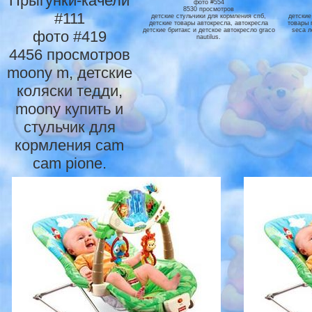
Прыгунки-качели
фото #554
8530 просмотров
#111
детские стульчики для кормления спб,
детские
детские товары автокресла, автокресла
товары 
детские бритакс и детское автокресло graco
seca л
фото #419
nautilus.
4456 просмотров
moony m, детские
коляски тедди,
moony купить и
стульчик для
кopмлeния cam
cam pione.