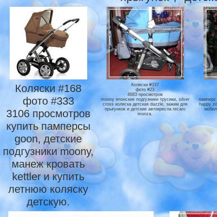
Коляски #168
Коляски #337
фото #23
4683 просмотров
фото #333
moony японские подгузники трусики, silver
памперс 
cross коляска детская dazzle, зажим для
happy zo
прыгунков и детские автокресла recaro
мобил
3106 просмотров
monza.
купить памперсы
goon, детские
подгузники moony,
манеж кровать
kettler и купить
летнюю коляску
детскую.