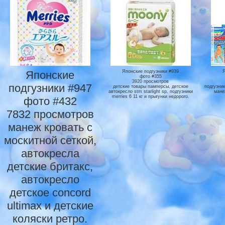
Японские
Японские подгузники #939
фото #355
3920 просмотров
подгузники #947
детские товары памперсы, детское
подгузник
автокресло stm starlight sp, подгузники
мане
merries 6 11 кг и прыгунки недорого.
фото #432
7832 просмотров
манеж кровать с
москитной сеткой,
автокресла
детские бритакс,
автокресло
детское concord
ultimax и детские
коляски ретро.