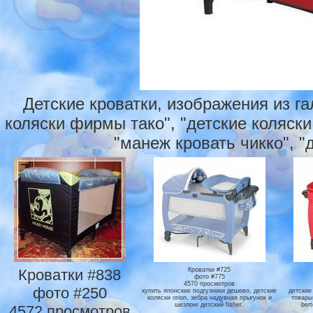
Детские кроватки, изображения из г
коляски фирмы тако", "детские коляски б
"манеж кровать чикко", "
Кроватки #838
Кроватки #725
фото #775
4570 просмотров
фото #250
купить японские подгузники дешево, детские
детские
коляски orion, зебра надувная прыгунок и
товары
шезлонг детский fisher.
ber
4572 просмотров