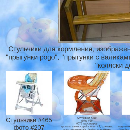
Стульчики для кормления, изображен
"прыгунки pogo", "прыгунки с валикам
"коляски д
Стульчики #465
Стульчики #365
фото #26
9079 просмотров
фото #207
кровать манеж capella jetem c1, стульчик
подгузник
для кормления abc design, подгузники
huggies,