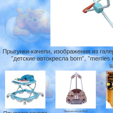
Прыгунки-качели, изображения из гале
"детские автокресла born", "merries
ш
Прыгунки-качели #120