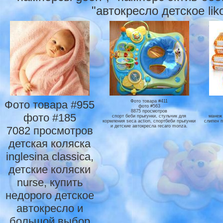
"автокресло детское li
Фото товара #955
Фото товара #411
фото #563
8875 просмотров
фото #185
спорт беби прыгунки, стульчик для
манеж 
кормления seca action, спортбеби прыгунки
слипен п
и детские автокресла recaro monza.
7082 просмотров
детская коляска
inglesina classica,
детские коляски
nurse, купить
недорого детское
автокресло и
большой выбор