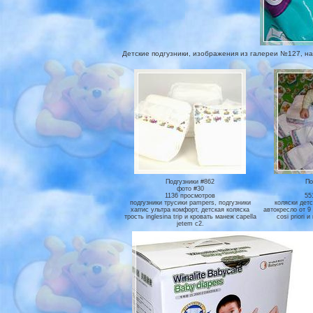
Детские подгузники, изображения из галереи №127, на 
Подгузники #862
По
фото #30
1136 просмотров
55
подгузники трусики pampers, подгузники
коляски детс
хаггис ультра комфорт, детская коляска
автокресло от 9 
трость inglesina trip и кровать манеж capella
cosi priori и
jetem с2.