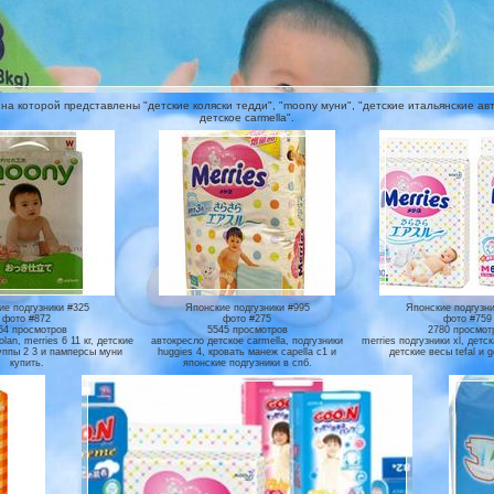
а которой представлены "детские коляски тедди", "moony муни", "детские итальянские авт
детское carmella".
ие подгузники #325
Японские подгузники #995
Японские подгузни
фото #872
фото #275
фото #759
54 просмотров
5545 просмотров
2780 просмот
lan, merries 6 11 кг, детские
автокресло детское carmella, подгузники
merries подгузники xl, детс
уппы 2 3 и памперсы муни
huggies 4, кровать манеж capella c1 и
детские весы tefal и g
купить.
японские подгузники в спб.