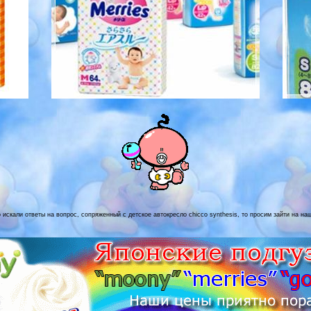
 искали ответы на вопрос, сопряженный с детское автокресло chicco synthesis, то просим зайти на на