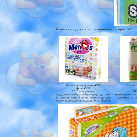
Японские подгузники, изображения из галереи №733, н
Японские подгузники #332
Японск
фото #539
2810 просмотров
92
подгузники либеро либеро up go, детское
манеж кровать so
автокресло ramatti venus, коляски детские
автокресла гр
androx и детское автокресло brevi touring.