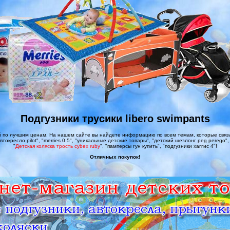
Подгузники трусики libero swimpants
 по лучшим ценам. На нашем сайте вы найдете информацию по всем темам, которые связа
автокресло pilot", "merries 0 5", "уникальные детские товары", "детский шезлонг peg perego"
"
Детская коляска трость cybex ruby
", "памперсы гун купить", "подгузники хаггис 4"!
Отличных покупок!