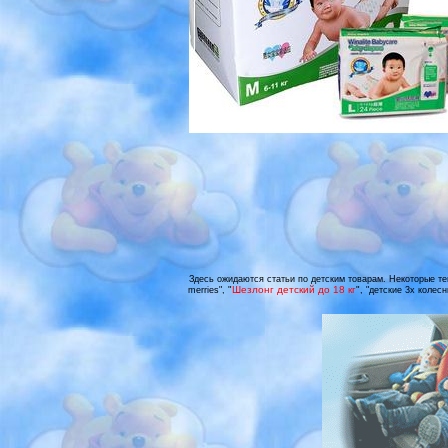
Здесь ожидаются статьи по детским товарам. Некоторые темы
"
Шезлонг детский до 18 кг
"
merries",
, "детские 3х колес