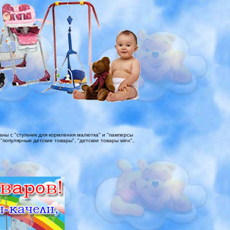
ны с "стульчик для кормления малютка" и "памперсы
, "популярные детские товары", "детские товары winx",