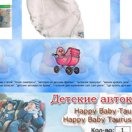
 статей: "moon памперсы", "автокресла детские бритакс", "кузнечик прыгунок", "манеж кровать jane", 
ные коляски", "детские автокресла бреви", "стульчик для кopмлeния cam cam pione", "где купить детские