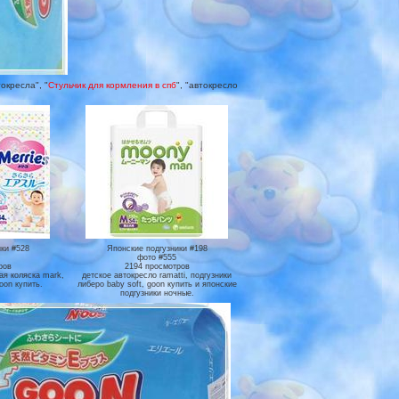
окресла", "
Стульчик для кормления в спб
", "автокресло
ки #528
Японские подгузники #198
фото #555
ров
2194 просмотров
кая коляска mark,
детское автокресло ramatti, подгузники
oon купить.
либеро baby soft, goon купить и японские
подгузники ночные.