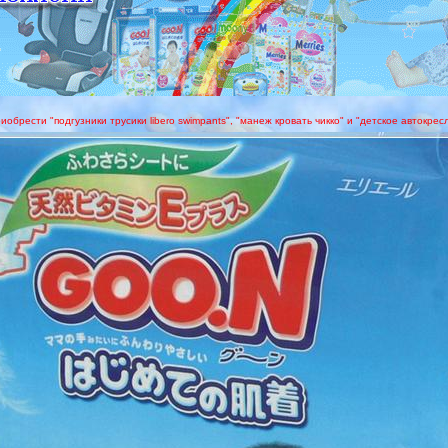
иобрести "подгузники трусики libero swimpants", "манеж кровать чикко" и "детское автокресло