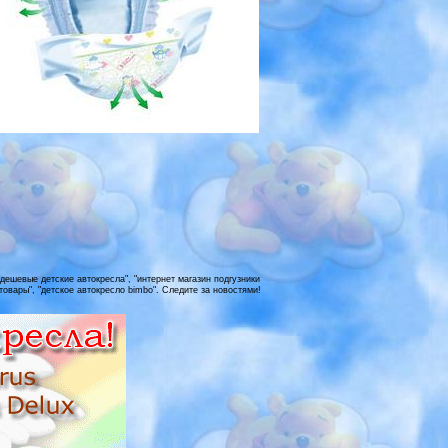
"дешевые детские автокресла", "интернет магазин подгузники
 товары", "детское автокресло bimbo". Следите за новостями!