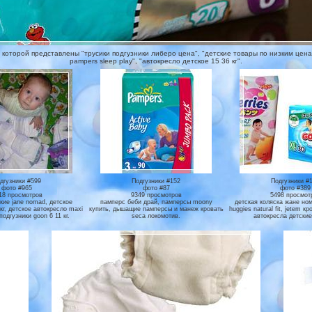
которой представлены "трусики подгузники либеро цена", "детские товары по низким ценам
pampers sleep play", "автокресло детское 15 36 кг".
дгузники #599
Подгузники #152
Подгузники #
фото #965
фото #87
фото #389
18 просмотров
9349 просмотров
5498 просмот
кие jane nomad, детское
памперс беби драй, памперсы moony
детская коляска жане ном
кг, детское автокресло maxi
купить, дышащие памперсы и манеж кровать
huggies natural fit, jetem к
 подгузники goon 6 11 кг.
seca локомотив.
автокресла детские