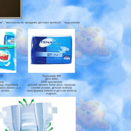
", "магазины по продаже детских колясок", "подгузники
125
Подгузники #95
фото #462
ров
6290 просмотров
ад, подгузники
детский шезлонг fisher price, прыгунки
ровать манеж с1 и
своими руками, детская коляска
 renolux.
трансформер bebetto и детская коляска
magnum.