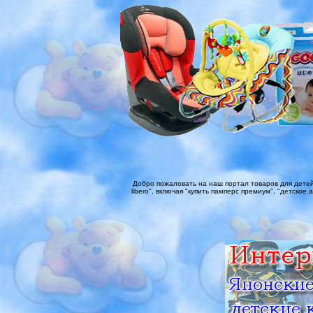
Добро пожаловать на наш портал товаров для детей
libero", включая "купить памперс премиум", "детское 