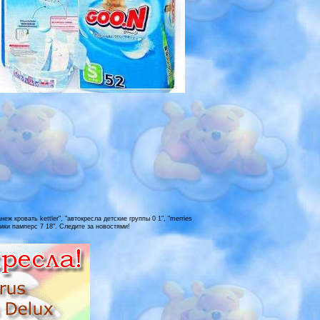
ж кровать kettler", "автокресла детские группы 0 1", "merries
зники памперс 7 18". Следите за новостями!