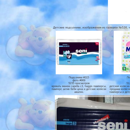
Детские подгузники, изображения из галереи №536, на к
Подгузники #315
По
фото #969
5235 просмотров
51
кровать манеж capella c3, haggis памперсы,
детская коляска 
памперс актив беби цена и детские коляски
продажи колясок
авалон.
памперсы и детс