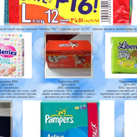
оторой представлены "merries 750", "трусики goon 12 20", "манеж кровать bertoni play statio
дгузники #352
Подгузники #883
Подгузники #
фото #85
фото #470
фото #61
21 просмотров
2682 просмотров
6041 просмот
emmaljunga city cross, сайт
детская коляска cobra, одноуровневый
памперсы мелкий опт, 
 детских, японские трусики
манеж кровать amalfy, памперс 5 цена и
кормления nano bloom, дет
кие коляски сильвер кросс.
автокресла детские britax first class.
lancer и стульчик для ко