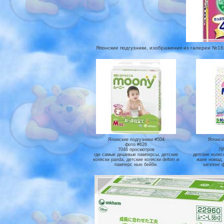
Японские подгузники, изображения из галереи №162,
Японские подгузники #504
Японск
фото #626
7046 просмотров
79
где самые дешевые памперсы, детские
детские коляс
коляски panda, детские коляски deltim и
жане номад,
памперс нью бейби.
шезлонг 