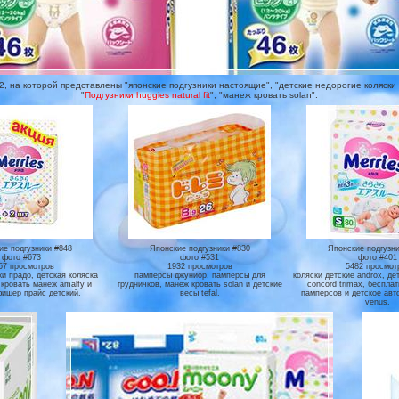
 на которой представлены "японские подгузники настоящие", "детские недорогие коляски и
"
Подгузники huggies natural fit
", "манеж кровать solan".
ие подгузники #848
Японские подгузники #830
Японские подгузни
фото #673
фото #531
фото #401
57 просмотров
1932 просмотров
5482 просмот
ки прадо, детская коляска
памперсы джуниор, памперсы для
коляски детские androx, де
 кровать манеж amalfy и
грудничков, манеж кровать solan и детские
concord trimax, беспла
фишер прайс детский.
весы tefal.
памперсов и детское авто
venus.