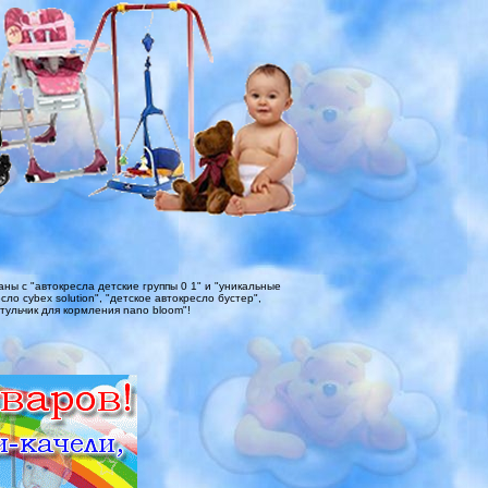
ы с "автокресла детские группы 0 1" и "уникальные
сло cybex solution", "детское автокресло бустер",
стульчик для кормления nano bloom"!