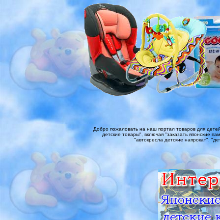
Добро пожаловать на наш портал товаров для детей
детские товары", включая "заказать японские памп
"автокресла детские напрокат", "дет