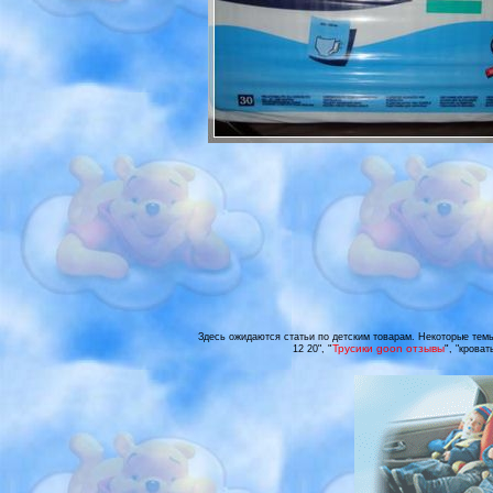
Здесь ожидаются статьи по детским товарам. Некоторые темы ст
"
Трусики goon отзывы
"
12 20",
, "кроват