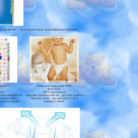
 кроватки", "детская коляска трансформер bebetto",
ки #572
Японские подгузники #787
фото #201
ров
6974 просмотров
тское автокресло
прыгунки тропический лес, детская коляска
тная доставка
inglesina otutto, трусики goon 9 14 и
кресло ramatti
памперсы libero.