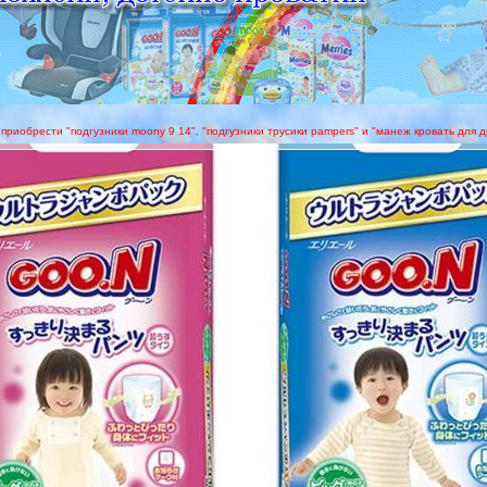
 приобрести "подгузники moony 9 14", "подгузники трусики pampers" и "манеж кровать для 