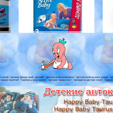
атей: "шезлонг фишер прайс детский", "детские коляски bartatina", "детская коляска жане номад", "мане
ь манеж travel kid", "памперсы муни купить", "детские товары winx", "автокресла детские travel", "подгу