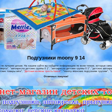
Подгузники moony 9 14
 по лучшим ценам. На нашем сайте вы найдете информацию по всем темам, которые связан
ерсы", "автокресла детские группы 0 1", "автокресла детские группы 0 1", "детское автокре
ские товары winx", "
Детская коляска трость hauck
", "moony японские подгузники трусики", "
Отличных покупок!