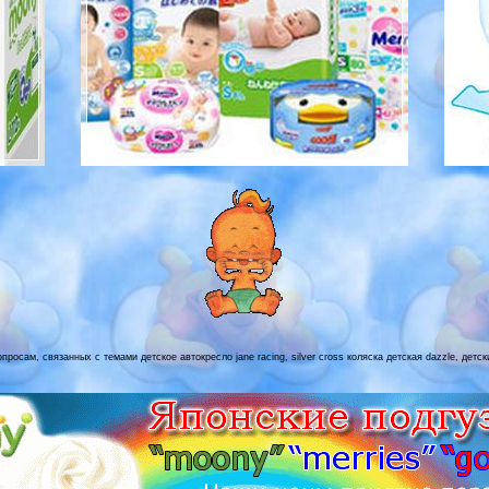
росам, связанных с темами детское автокресло jane racing, silver cross коляска детская dazzle, детс