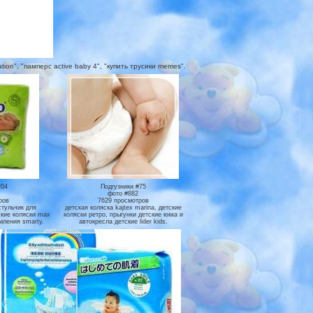
n", "памперс active baby 4", "купить трусики merries".
204
Подгузники #75
фото #882
ров
7629 просмотров
стульчик для
детская коляска kajtex marina, детские
ские коляски max
коляски ретро, прыгунки детские юкка и
рмления smarty.
автокресла детские lider kids.