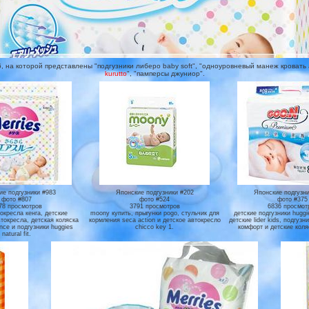
на которой представлены "подгузники либеро baby soft", "одноуровневый манеж кровать am
kurutto
", "памперсы джуниор".
ие подгузники #983
Японские подгузники #202
Японские подгузни
фото #807
фото #524
фото #375
78 просмотров
3791 просмотров
6836 просмот
окресла кенга, детские
moony купить, прыгунки pogo, стульчик для
детские подгузники huggi
токресла, детская коляска
кормления seca action и детское автокресло
детские lider kids, подгузн
ance и подгузники huggies
chicco key 1.
комфорт и детские коляс
natural fit.