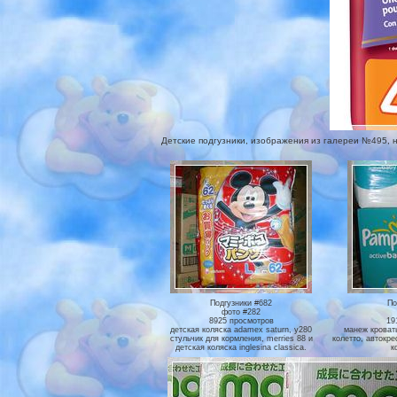
Детские подгузники, изображения из галереи №495, на к
Подгузники #682
По
фото #282
8925 просмотров
19
детская коляска adamex saturn, y280
манеж кровать
стульчик для кормления, merries 88 и
колетто, автокре
детская коляска inglesina classica.
к