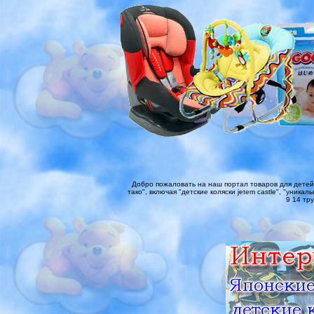
Добро пожаловать на наш портал товаров для детей
тако", включая "детские коляски jetem castle", "уника
9 14 тру