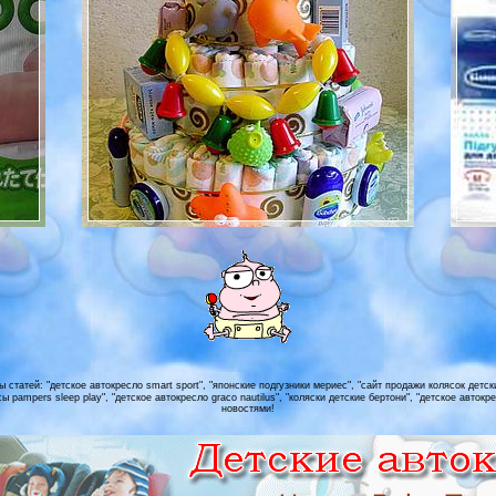
статей: "детское автокресло smart sport", "японские подгузники мериес", "сайт продажи колясок детски
ы pampers sleep play", "детское автокресло graco nautilus", "коляски детские бертони", "детское автокресл
новостями!