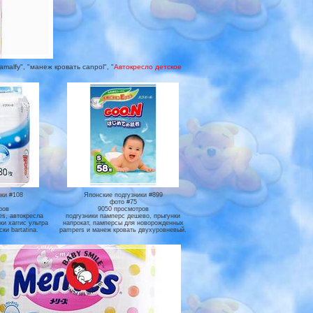
alfy", "манеж кровать canpol", "
Автокресло детское
ки #108
Японские подгузники #899
фото #75
ров
9050 просмотров
es, автокресла
подгузники памперс дешево, прыгунки
ики хаггис ультра
напрокат, памперсы для новорожденных
ки bartatina.
pampers и манеж кровать двухуровневый.