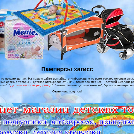
Памперсы хагисс
 по лучшим ценам. На нашем сайте вы найдете информацию по всем темам, которые связан
льные детские товары", "детское автокресло от 9 кг", "памперсы мерисс", "детский шезлонг pe
сики", "
Детский шезлонг peg perego
", "новые летние детские коляски", "детское автокресло 
Отличных покупок!