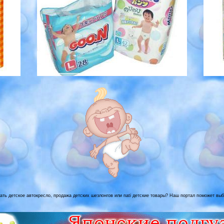
зать детское автокресло, продажа детских шезлонгов или nati детские товары? Наш портал поможет выб