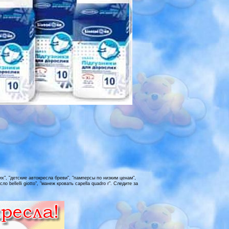
х", "детские автокресла бреви", "памперсы по низким ценам",
о bellelli giotto", "манеж кровать capella quadro r". Следите за