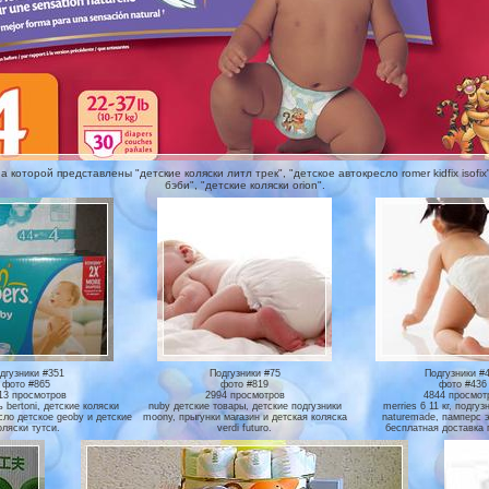
оторой представлены "детские коляски литл трек", "детское автокресло romer kidfix isofix",
бэби", "детские коляски orion".
дгузники #351
Подгузники #75
Подгузники #
фото #865
фото #819
фото #436
13 просмотров
2994 просмотров
4844 просмот
 bertoni, детские коляски
nuby детские товары, детские подгузники
merries 6 11 кг, подгуз
сло детское geoby и детские
moony, прыгунки магазин и детская коляска
naturemade, памперс э
оляски тутси.
verdi futuro.
бесплатная доставка 