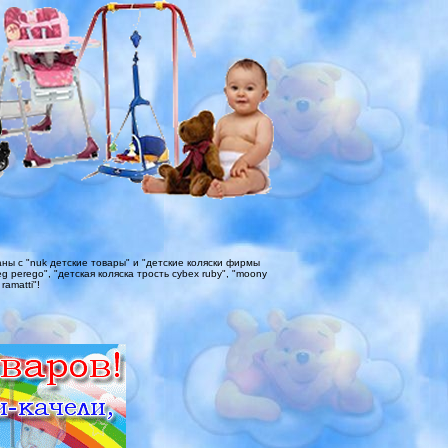
ы с "nuk детские товары" и "детские коляски фирмы
g perego", "детская коляска трость cybex ruby", "moony
ramatti"!