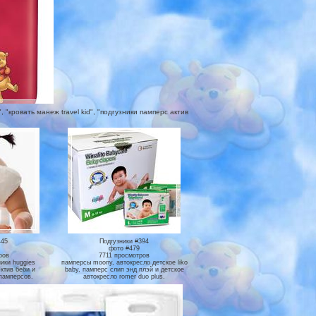
 "кровать манеж travel kid", "подгузники памперс актив
445
Подгузники #394
фото #479
ров
7711 просмотров
ники huggies
памперсы moony, автокресло детское liko
ктив беби и
baby, памперс слип энд плэй и детское
памперсов.
автокресло romer duo plus.