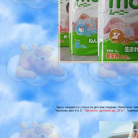
Здесь ожидаются статьи по детским товарам. Некоторые темы 
"
Шезлонг детский до 18 кг
"
"прыгунки фея 4 в 1",
, "памперс