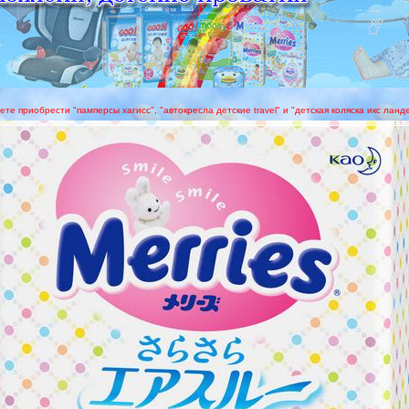
ете приобрести "памперсы хагисс", "автокресла детские travel" и "детская коляска икс лан