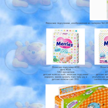
Японские подгузники, изображения из галереи №136, 
Японские подгузники #222
Японск
фото #104
7263 просмотров
47
детская коляска mark, японские подгузники
детские авт
недорого, манеж кровать mars baby joy и
итальянские ав
детские коляски cam 2011.
carolina eleg