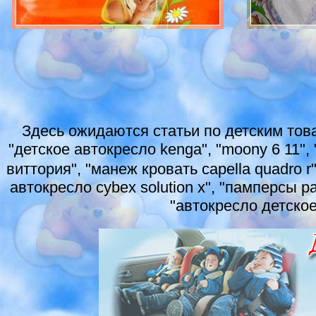
Здесь ожидаются статьи по детским тов
"детское автокресло kenga", "moony 6 11",
виттория", "манеж кровать capella quadro r
автокресло cybex solution x", "памперсы 
"автокресло детское