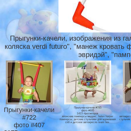
Прыгунки-качели, изображения из га
коляска verdi futuro", "манеж кровать
эвридэй", "памп
Прыгунки-качели
Прыгунки-качели #785
фото #895
1423 просмотров
#722
японские памперсы меррис, helen harper
автокресл
памперсы, детские стульчики для кормления
стульчик
спб и детское автокресло team tex.
фото #407