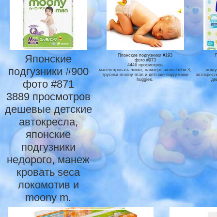
Японские
Японские подгузники #193
фото #973
4446 просмотров
подгузники #900
манеж кровать чикко, памперс актив беби 3,
подгу
трусики moony man и детские подгузники
автокресл
huggies.
де
фото #871
3889 просмотров
дешевые детские
автокресла,
японские
подгузники
недорого, манеж
кровать seca
локомотив и
moony m.