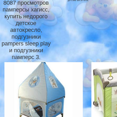
детские весы tefal.
8087 просмотров
памперсы хагисс,
купить недорого
детское
автокресло,
подгузники
pampers sleep play
и подгузники
памперс 3.