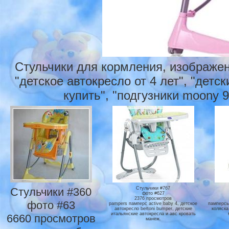
Стульчики для кормления, изображен
"детское автокресло от 4 лет", "детс
купить", "подгузники moony 9
Стульчики #360
Стульчики #767
фото #627
2376 просмотров
фото #63
pampers памперс active baby 4, детское
памперсы
автокресло bertoni bumper, детские
коляска
итальянские автокресла и авс кровать
6660 просмотров
манеж.