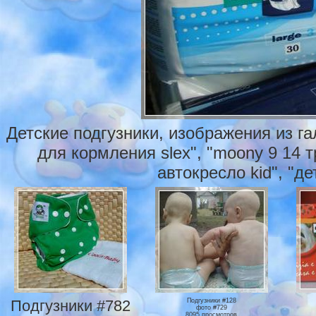
Детские подгузники, изображения из г
для кормления slex", "moony 9 14 т
автокресло kid", "д
Подгузники #782
Подгузники #128
фото #729
8095 просмотров