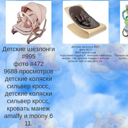
Детские шезлонги
Детские шезлонги #227
фото #171
9645 просмотров
#995
подгузники huggies 4, японские памперсы
кровать 
меррис, nati детские товары и детские
купить
коляски трости мир детства.
фото #472
9688 просмотров
детские коляски
сильвер кросс,
детские коляски
сильвер кросс,
кровать манеж
amalfy и moony 6
11.