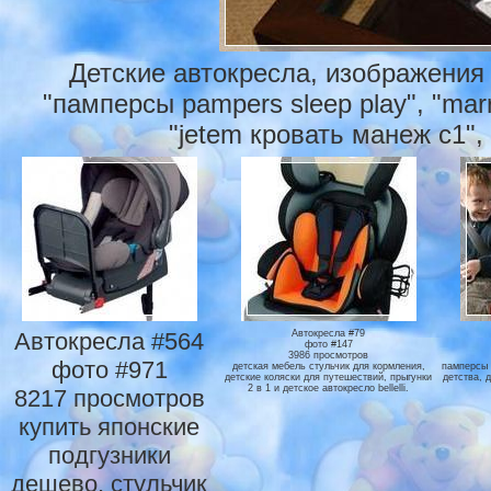
Детские автокресла, изображения
"памперсы pampers sleep play", "mar
"jetem кровать манеж с1", 
Автокресла #564
Автокресла #79
фото #147
3986 просмотров
фото #971
детская мебель стульчик для кормления,
памперсы 
детские коляски для путешествий, прыгунки
детства, 
2 в 1 и детское автокресло bellelli.
8217 просмотров
купить японские
подгузники
дешево, стульчик