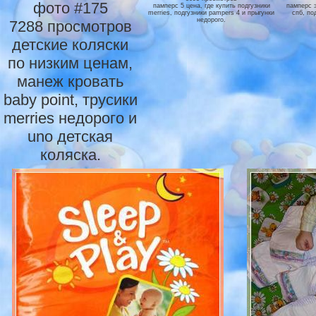
фото #175
памперс 5 цена, где купить подгузники
памперс э
merries, подгузники pampers 4 и прыгунки
спб, по
недорого.
7288 просмотров
детские коляски
по низким ценам,
манеж кровать
baby point, трусики
merries недорого и
uno детская
коляска.