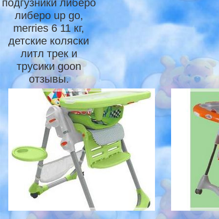
подгузники либеро
либеро up go,
merries 6 11 кг,
детские коляски
литл трек и
трусики goon
отзывы.