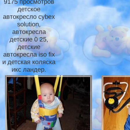
9175 просмотров
детское
автокресло cybex
solution,
автокресла
детские 0 25,
детские
автокресла iso fix
и детская коляска
икс ландер.