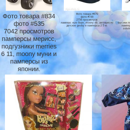
Фото товара #834
Фото товара #870
фото #748
2756 просмотров
фото #535
памперс нью борн, moony nb, автокресло
трусики п
детское geoby и памперсы 2 5 кг.
пампер
solut
7042 просмотров
памперсы мерисс,
подгузники merries
6 11, moony муни и
памперсы из
японии.