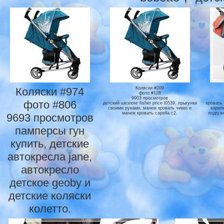
Коляски #974
Коляски #209
фото #128
9903 просмотров
фото #806
детский шезлонг fisher price l0539, прыгунки
кровать
своими руками, манеж кровать чикко и
кopмл
манеж кровать capella c2.
подгуз
9693 просмотров
памперсы гун
купить, детские
автокресла jane,
автокресло
детское geoby и
детские коляски
колетто.