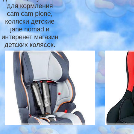
для кopмлeния
cam cam pione,
коляски детские
jane nomad и
интеренет магазин
детских колясок.