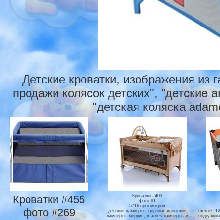
Детские кроватки, изображения из 
продажи колясок детских", "детские а
"детская коляска adame
Кроватки #455
Кроватки #403
фото #1
5716 просмотров
фото #269
детские памперсы трусики, японские
merries 12
памперсы меррис, marries памперсы и
подгузники