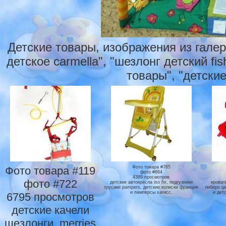
Детские товары, изображения из гале
детское carmella", "шезлонг детский fi
товары", "детские
Фото товара #119
Фото товара #765
фото #864
4389 просмотров
фото #722
детские автокресла iso fix, подгузники
кроват
трусики pampers, детские коляски франция
либеро це
и памперсы хагисс.
и детс
6795 просмотров
детские качели
шезлонги, merries