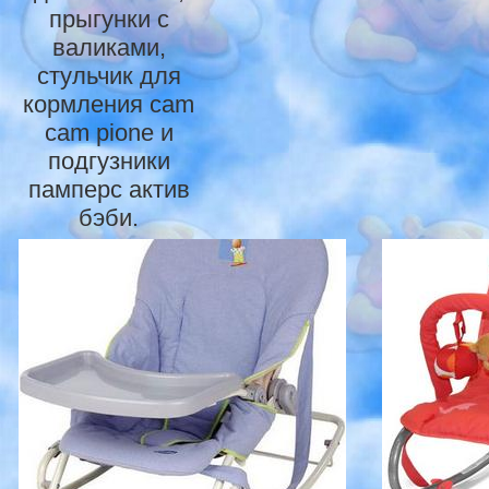
прыгунки с
валиками,
стульчик для
кopмлeния cam
cam pione и
подгузники
памперс актив
бэби.