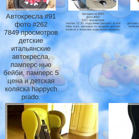
Автокресла #91
Автокресла #355
фото #482
9321 просмотров
фото #262
merries 12 20, подгузники pampers active
детские 
baby maxi, магазины по продаже детских
коляски
колясок и японские подгузники недорого.
7849 просмотров
детские
итальянские
автокресла,
памперс нью
бейби, памперс 5
цена и детская
коляска happych
prado.