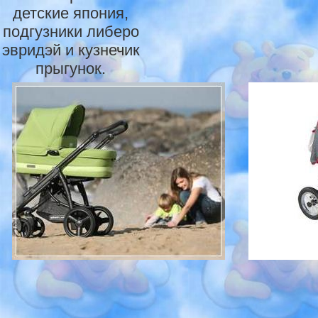
детские япония,
подгузники либеро
эвридэй и кузнечик
прыгунок.