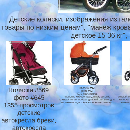
Детские коляски, изображения из га
товары по низким ценам", "манеж крова
детское 15 36 кг", 
Коляски #569
Коляски #12
фото #42
4939 просмотров
фото #645
японские либеро подгузники, детские
детская к
коляски nurse, продам детский стульчик для
коляска 
кормления и детская коляска икс ландер.
низким
1355 просмотров
детские
автокресла бреви,
автокресла