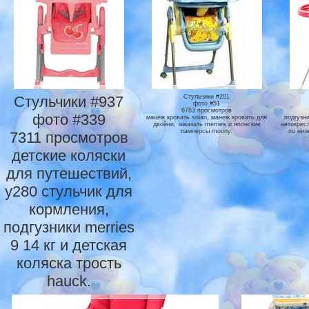
Стульчики #937
Стульчики #201
фото #51
6783 просмотров
фото #339
манеж кровать solan, манеж кровать для
подгузн
двойни, заказать merries и японские
автокресл
памперсы moony.
по низ
7311 просмотров
детские коляски
для путешествий,
y280 стульчик для
кормления,
подгузники merries
9 14 кг и детская
коляска трость
hauck.