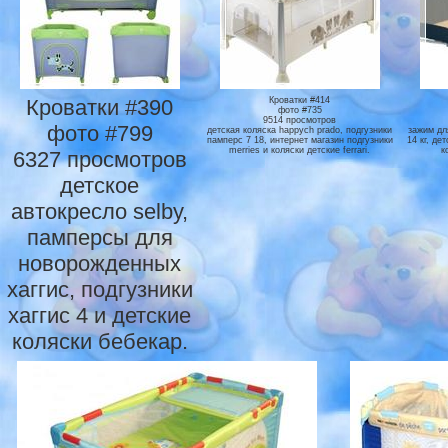
Кроватки #390
Кроватки #414
фото #735
9514 просмотров
фото #799
детская коляска happych prado, подгузники
зажим дл
памперс 7 18, интернет магазин подгузники
14 кг, де
merries и коляски детские ferrari.
к
6327 просмотров
детское
автокресло selby,
памперсы для
новорожденных
хаггис, подгузники
хаггис 4 и детские
коляски бебекар.