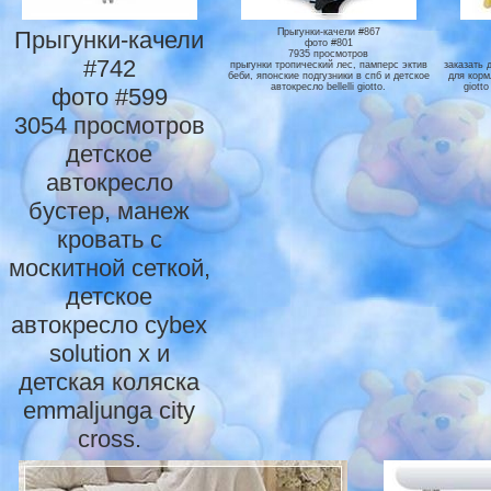
Прыгунки-качели
Прыгунки-качели #867
фото #801
7935 просмотров
#742
прыгунки тропический лес, памперс эктив
заказать 
беби, японские подгузники в спб и детское
для корм
автокресло bellelli giotto.
giott
фото #599
3054 просмотров
детское
автокресло
бустер, манеж
кровать с
москитной сеткой,
детское
автокресло cybex
solution x и
детская коляска
emmaljunga city
cross.