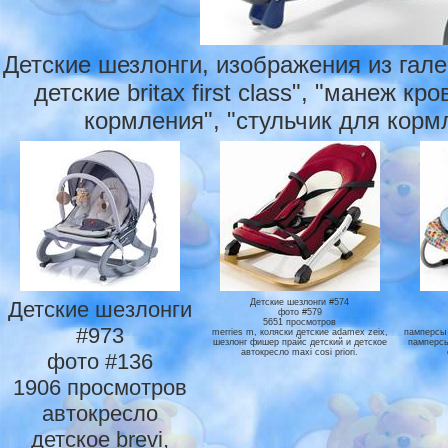
Детские шезлонги, изображения из гал
детские britax first class", "манеж к
кормления", "стульчик для корм
Детские шезлонги
Детские шезлонги #574
фото #579
5651 просмотров
#973
merries m, коляски детские adamex zeix,
памперсы 
шезлонг фишер прайс детский и детское
памперсы
автокресло maxi cosi priori.
фото #136
1906 просмотров
автокресло
детское brevi,