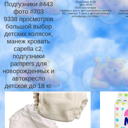
Подгузники #443
Подгузники #728
фото #559
6439 просмотров
фото #703
памперсы goo n, детская коляска капелла
подгуз
802, памперс 5 цена и детская коляска
прыгунк
emmaljunga city cross.
ав
9338 просмотров
большой выбор
детских колясок,
манеж кровать
capella c2,
подгузники
pampers для
новорожденных и
автокресло
детское до 18 кг.