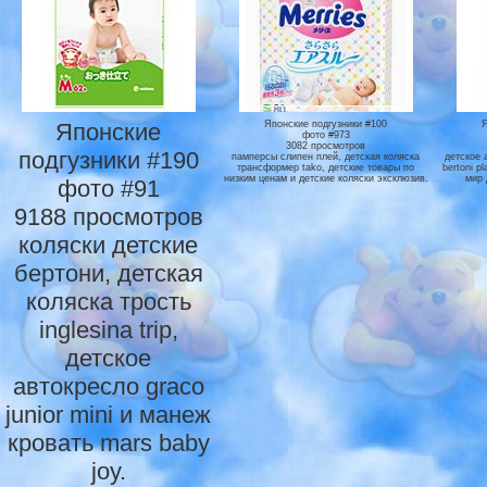
Японские
Японские подгузники #100
фото #973
3082 просмотров
подгузники #190
памперсы слипен плей, детская коляска
детское 
трансформер tako, детские товары по
bertoni p
низким ценам и детские коляски эксклюзив.
мир 
фото #91
9188 просмотров
коляски детские
бертони, детская
коляска трость
inglesina trip,
детское
автокресло graco
junior mini и манеж
кровать mars baby
joy.