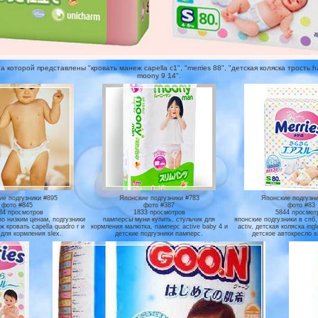
которой представлены "кровать манеж capella c1", "merries 88", "детская коляска трость ha
moony 9 14".
ие подгузники #895
Японские подгузники #783
Японские подгузни
фото #845
фото #387
фото #83
84 просмотров
1833 просмотров
5844 просмот
по низким ценам, подгузники
памперсы муни купить, стульчик для
японские подгузники в спб,
 кровать capella quadro r и
кормления малютка, памперс active baby 4 и
activ, детская коляска ingl
 для кормления slex.
детские подгузники памперс.
детское автокресло s