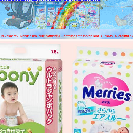
е приобрести "мериес японские памперсы", "детское автокресло pilot" и "прыгунки своими р