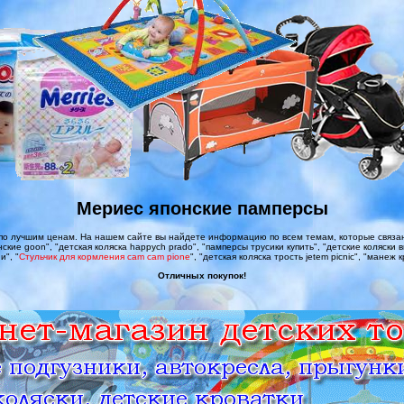
Мериес японские памперсы
по лучшим ценам. На нашем сайте вы найдете информацию по всем темам, которые связаны
ские goon", "детская коляска happych prado", "памперсы трусики купить", "детские коляски
и", "
Стульчик для кopмлeния cam cam pione
", "детская коляска трость jetem picnic", "манеж к
Отличных покупок!