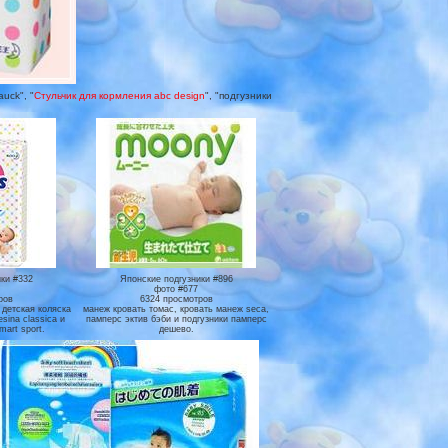
uck", "
Стульчик для кормления abc design
", "подгузники
ки #332
Японские подгузники #896
фото #677
ров
6324 просмотров
 детская коляска
манеж кровать томас, кровать манеж seca,
esina classica и
памперс эктив бэби и подгузники памперс
mart sport.
дешево.