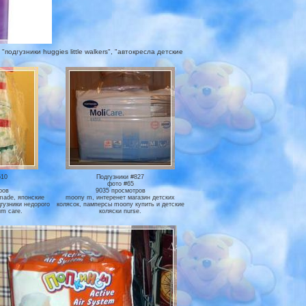
одгузники huggies little walkers", "автокресла детские
510
Подгузники #827
фото #65
ров
9035 просмотров
emade, японские
moony m, интеренет магазин детских
гузники недорого
колясок, памперсы moony купить и детские
m care.
коляски nurse.