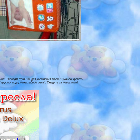
ине", "продам стульчик для кормления bloom", "манеж кровать
, "трусики подгузники либеро цена". Следите за новостями!