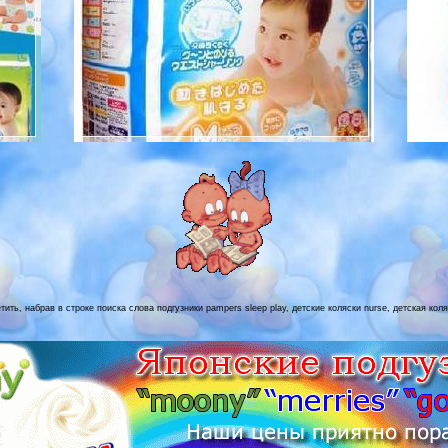
ить, набрав в строке поиска слова подгузники pampers sleep play, детские коляски nurse, детская кол