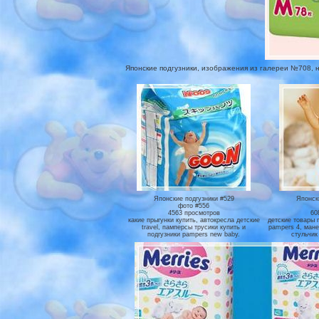
Японские подгузники, изображения из галереи №708, на 
Японские подгузники #529
Японск
фото #556
4563 просмотров
60
какие прыгунки купить, автокресла детские
детские товары 
travel, памперсы трусики купить и
pampers 4, манеж
подгузники pampers new baby.
стульчик