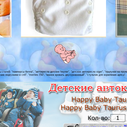
статей: "памперсы белла", "автокресла детские heyner", "детское автокресло siger", "прыгунки на пруж
ские подгузники в спб", "merries 750", "манеж кровать двухуровневый", "стульчик для кормления aprica"