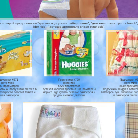
оторой представлены "трусики подгузники либеро цена", "детская коляска трость hauck", "п
lider kids", "детское автокресло chicco synthesis".
дгузники #271
Подгузники #729
Подгузники #
фото #264
фото #68
фото #196
87 просмотров
6229 просмотров
8419 просмот
aby 4, подгузники merries 6
детская коляска трость d190, памперсы
подгузники huggies natur
автокресло concord trimax и
мерисс, где купить детские памперсы и
памперсы гун, японские под
ries памперсы.
продам шезлонг детский.
и памперсы premiu