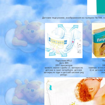
Детские подгузники, изображения из галереи №799, на к
Подгузники #512
По
фото #85
2857 просмотров
16
кровать манеж capella c3, автокресла
памперс active b
детские в санкт петербурге, детское
11 кг, детское 
автокресло siger и детский шезлонг peg
mar
perego.