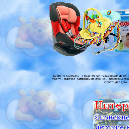
Добро пожаловать на наш портал товаров для детей 
moony", включая "памперсы из японии", "памперсы япон
кровать для двойн