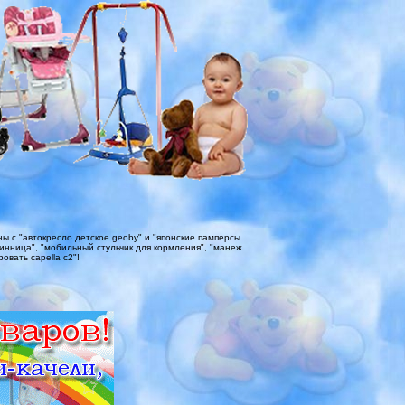
 с "автокресло детское geoby" и "японские памперсы
 винница", "мобильный стульчик для кормления", "манеж
ровать capella c2"!