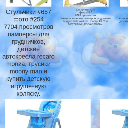
Стульчики #657
Стульчики #954
фото #487
6793 просмотров
фото #254
заказать японские памперсы, подгузники
коляск
huggies little walkers, moony 13 25 и
детски
популярные детские товары.
7704 просмотров
памперсы для
грудничков,
детские
автокресла recaro
monza, трусики
moony man и
купить детскую
игрушечную
коляску.