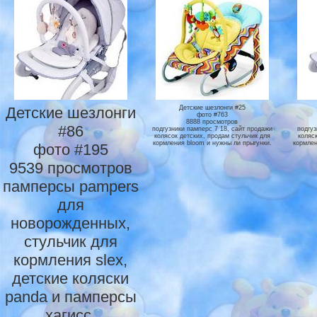
Детские шезлонги
Детские шезлонги #25
фото #763
8888 просмотров
#86
подгузники памперс 7 18, сайт продажи
подгуз
колясок детских, продам стульчик для
коляс
кормления bloom и нужны ли прыгунки.
кормлен
фото #195
9539 просмотров
памперсы pampers
для
новорожденных,
стульчик для
кормления slex,
детские коляски
panda и памперсы
хагисс.