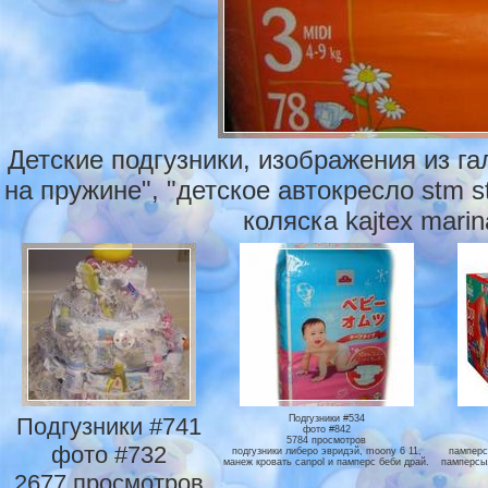
Детские подгузники, изображения из г
на пружине", "детское автокресло stm st
коляска kajtex marin
Подгузники #741
Подгузники #534
фото #842
5784 просмотров
фото #732
подгузники либеро эвридэй, moony 6 11,
памперс
манеж кровать canpol и памперс беби драй.
памперсы,
2677 просмотров