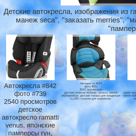
Детские автокресла, изображения из г
манеж seca", "заказать merries", "
"пампер
Автокресла #842
Автокресла #167
фото #853
8142 просмотров
фото #739
детские коляски бебекар, кровать манеж
какие пр
екатеринбург, детские товары для младенцев
romer kid
и y280 стульчик для кормления.
я
2540 просмотров
детское
автокресло ramatti
venus, японские
памперсы гун,