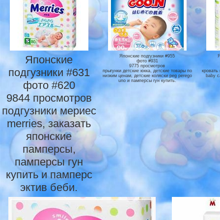
Японские
Японские подгузники #955
фото #931
9775 просмотров
подгузники #631
прыгунки детские юкка, детские товары по
кровать 
низким ценам, детские коляски peg perego
baby c
uno и памперсы гун купить.
фото #620
9844 просмотров
подгузники мериес
merries, заказать
японские
памперсы,
памперсы гун
купить и памперс
эктив беби.