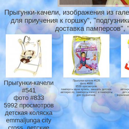
Прыгунки-качели, изображения из гал
для приучения к горшку", "подгузники
доставка памперсов", "
Прыгунки-качели
Прыгунки-качели #126
фото #966
8539 просмотров
#541
памперсы муни купить, заказать детское
автокр
автокресло, памперсы хагисс и памперсы
детск
для грудничков.
кормлени
фото #833
5992 просмотров
детская коляска
emmaljunga city
cross, детские