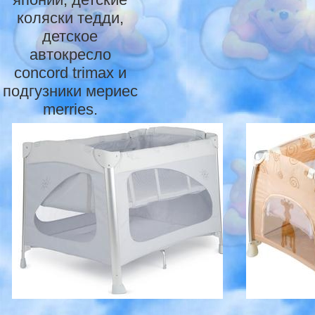
коляски тедди,
детское
автокресло
concord trimax и
подгузники мериес
merries.