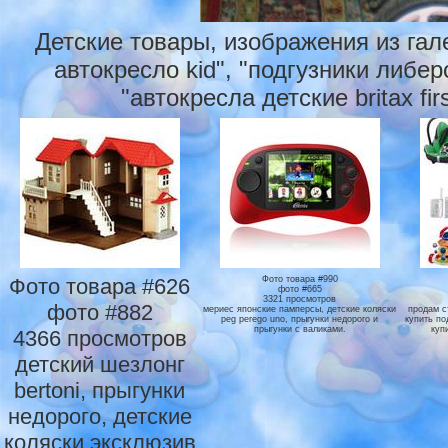
Детские товары, изображения из гал
автокресло kid", "подгузники либер
"автокресла детские britax fir
Фото товара #626
Фото товара #990
фото #665
3321 просмотров
фото #882
мериес японские памперсы, детские коляски
продам с
peg perego uno, прыгунки недорого и
купить по
прыгунки с валиками.
куп
4366 просмотров
детский шезлонг
bertoni, прыгунки
недорого, детские
коляски эксклюзив