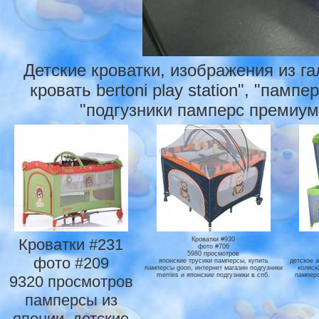
Детские кроватки, изображения из г
кровать bertoni play station", "памп
"подгузники памперс премиум"
Кроватки #231
Кроватки #930
фото #706
5980 просмотров
фото #209
японские трусики памперсы, купить
детское а
памперсы goon, интернет магазин подгузники
коляск
merries и японские подгузники в спб.
памперс
9320 просмотров
памперсы из
японии, детские