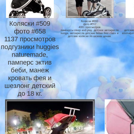
Коляски #509
Коляски #860
фото #557
4061 просмотров
фото #658
памперсы sleep and play, детское автокресло
детские
kenga, автокресла детские britax first class и
emmaljun
детские коляски по низким ценам.
1137 просмотров
подгузники huggies
naturemade,
памперс эктив
беби, манеж
кровать фея и
шезлонг детский
до 18 кг.