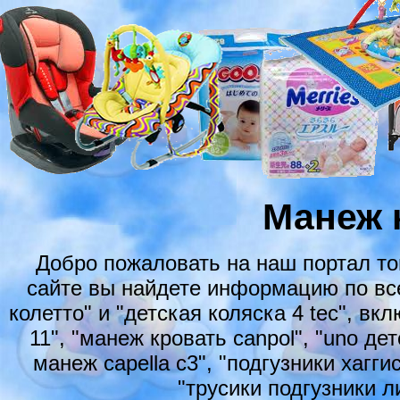
Манеж 
Добро пожаловать на наш портал т
сайте вы найдете информацию по все
колетто" и "детская коляска 4 tec", вкл
11", "манеж кровать canpol", "uno де
манеж capella c3", "подгузники хагги
"трусики подгузники л