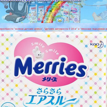
приобрести "коляски детские androx", "детские автокресла 0 18 кг" и "японские подгузники