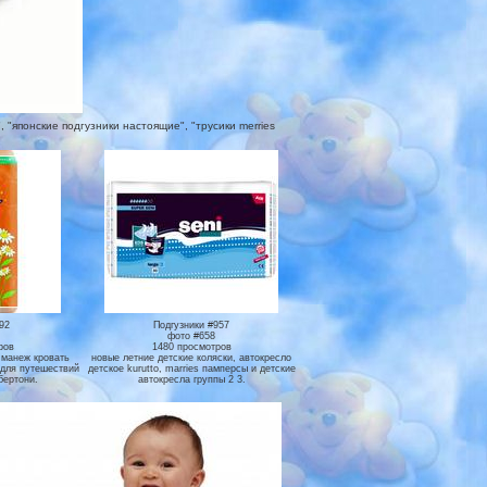
 "японские подгузники настоящие", "трусики merries
92
Подгузники #957
фото #658
ров
1480 просмотров
 манеж кровать
новые летние детские коляски, автокресло
и для путешествий
детское kurutto, marries памперсы и детские
бертони.
автокресла группы 2 3.