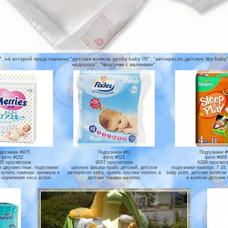
на которой представлены "детская коляска geoby baby 05", "автокресло детское liko baby",
недорого", "прыгунки с валиками".
дгузники #975
Подгузники #81
Подгузники #
фото #152
фото #521
фото #868
65 просмотров
9057 просмотров
6269 просмот
е двухместные, подгузники
шезлонг фишер прайс детский, детское
подгузники памперс 7 18,
, купить памперс премиум и
автокресло selby, купить трусики merries и
baby point, детские коляск
 кормления seca action.
детские товары шезлонг.
и коляски детские 