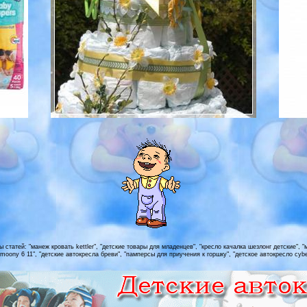
татей: "манеж кровать kettler", "детские товары для младенцев", "кресло качалка шезлонг детские", "м
"moony 6 11", "детские автокресла бреви", "памперсы для приучения к горшку", "детское автокресло cybe