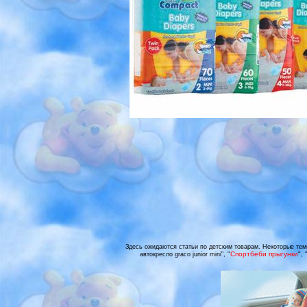
Здесь ожидаются статьи по детским товарам. Некоторые темы с
"
Спортбеби прыгунки
"
автокресло graco junior mini",
, 