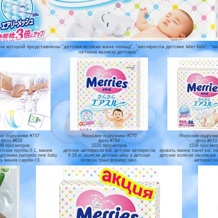
 которой представлены "детская коляска жане номад", "автокресла детские lider kids", "пам
летнюю коляску детскую".
ие подгузники #757
Японские подгузники #270
Японские подгузни
фото #626
фото #784
фото #633
96 просмотров
2221 просмотров
1539 просмот
етские группы 0 1, манеж
детское автокресло kid, детские автокресла
кровать манеж travel kid, 
одгузники pampers new baby
0 18 кг, коляски детские айку и детская
детские коляски эксклюзив 
ь манеж capella c3.
коляска трансформер tako.
автокресла