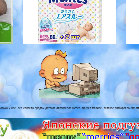
олько у нас, все секреты продам детское автокресло romer, merries мериес, детское автокресло ramatt