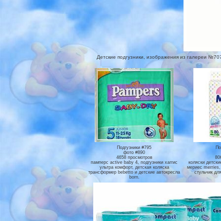
Детские подгузники, изображения из галереи №707, 
Подгузники #795
По
фото #890
4658 просмотров
80
памперс active baby 4, подгузники хаггис
коляски детски
ультра комфорт, детская коляска
мериес merries
трансформер bebetto и детские автокресла
стульчик для
born.