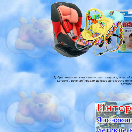
Добро пожаловать на наш портал товаров для детей п
детские", включая "продам детское автокресло romer"
"детское