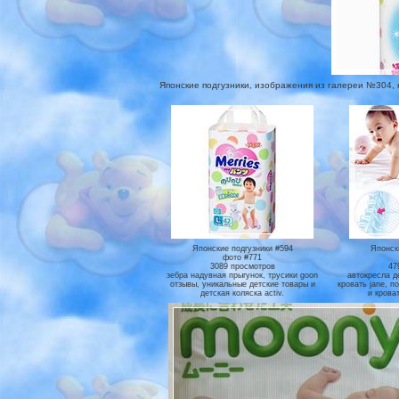
Японские подгузники, изображения из галереи №304, на
Японские подгузники #594
Японск
фото #771
3089 просмотров
47
зебра надувная прыгунок, трусики goon
автокресла д
отзывы, уникальные детские товары и
кровать jane, п
детская коляска activ.
и кроват