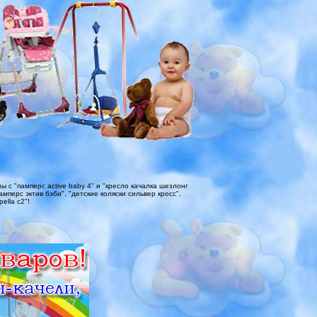
с "памперс active baby 4" и "кресло качалка шезлонг
амперс эктив бэби", "детские коляски сильвер кросс",
ella c2"!