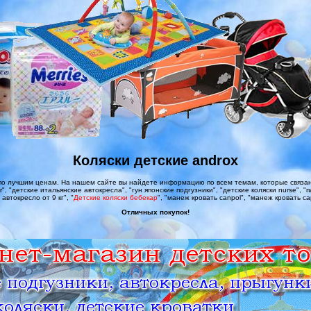
Коляски детские androx
о лучшим ценам. На нашем сайте вы найдете информацию по всем темам, которые связаны 
, "детские итальянские автокресла", "гун японские подгузники", "детские коляски nurse", "п
 автокресло от 9 кг", "
Детские коляски бебекар
", "манеж кровать canpol", "манеж кровать cap
Отличных покупок!