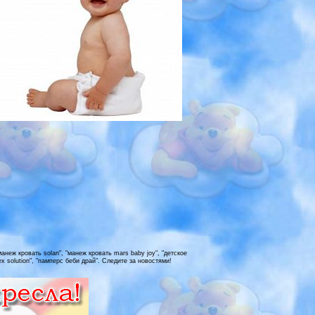
анеж кровать solan", "манеж кровать mars baby joy", "детское
x solution", "памперс беби драй". Следите за новостями!