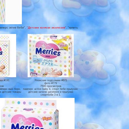
перс эктив беби", "
Детские коляски эксклюзив
", "купить
ки #191
Японские подгузники #671
фото #779
ров
7500 просмотров
памперс нью борн,
памперс active baby 4, спорт беби прыгунки,
и детские товары
детские качели шезлонги и прыгунки
.
спортбэби 3 в 1.