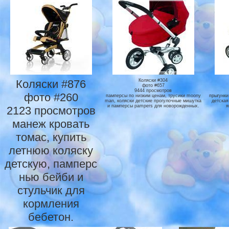
Коляски #876
Коляски #304
фото #657
9444 просмотров
фото #260
памперсы по низким ценам, трусики moony
прыгунки
man, коляски детские прогулочные мишутка
детская
и памперсы pampers для новорожденных.
я
2123 просмотров
манеж кровать
томас, купить
летнюю коляску
детскую, памперс
нью бейби и
стульчик для
кормления
бебетон.