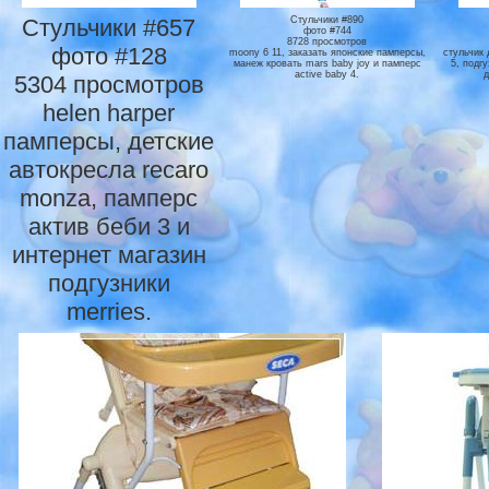
Стульчики #657
Стульчики #890
фото #744
8728 просмотров
фото #128
moony 6 11, заказать японские памперсы,
стульчик 
манеж кровать mars baby joy и памперс
5, подгу
active baby 4.
д
5304 просмотров
helen harper
памперсы, детские
автокресла recaro
monza, памперс
актив беби 3 и
интернет магазин
подгузники
merries.