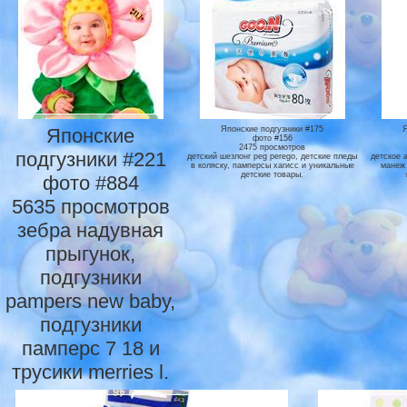
Японские
Японские подгузники #175
фото #156
2475 просмотров
подгузники #221
детский шезлонг peg perego, детские пледы
детское а
в коляску, памперсы хагисс и уникальные
манеж 
детские товары.
фото #884
5635 просмотров
зебра надувная
прыгунок,
подгузники
pampers new baby,
подгузники
памперс 7 18 и
трусики merries l.