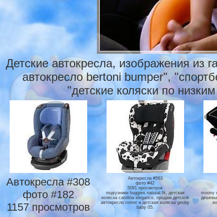
Детские автокресла, изображения из г
автокресло bertoni bumper", "спорт
"детские коляски по низким
Автокресла #308
Автокресла #563
фото #42
5091 просмотров
фото #182
подгузники huggies natural fit, детская
moony к
коляска carolina elegance, продам детское
дешевы
автокресло romer и детская коляска geoby
к
1157 просмотров
baby 05.