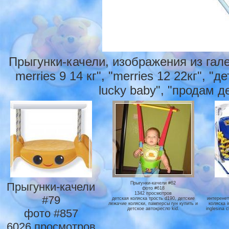
Прыгунки-качели, изображения из гал
merries 9 14 кг", "merries 12 22кг", 
lucky baby", "продам д
Прыгунки-качели
Прыгунки-качели #62
фото #618
1342 просмотров
#79
детская коляска трость d190, детские
интеренет
лежачие коляски, памперсы гун купить и
коляска i
детское автокресло kid.
inglesina 
фото #857
6026 просмотров