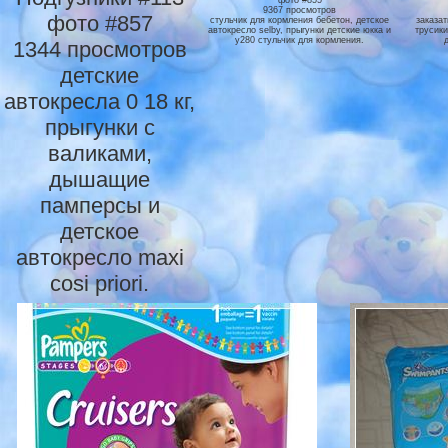
фото #855
9367 просмотров
фото #857
стульчик для кормления бебетон, детское
заказа
автокресло selby, прыгунки детские юкка и
трусики
y280 стульчик для кормления.
1344 просмотров
детские
автокресла 0 18 кг,
прыгунки с
валиками,
дышащие
памперсы и
детское
автокресло maxi
cosi priori.