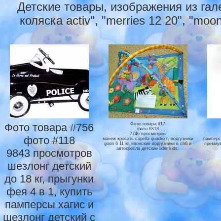
Детские товары, изображения из гал
коляска activ", "merries 12 20", "m
Фото товара #756
Фото товара #17
фото #813
7746 просмотров
фото #118
манеж кровать capella quadro r, подгузники
памперс
goon 6 11 кг, японские подгузники в спб и
премиум
автокресла детские lider kids.
9843 просмотров
шезлонг детский
до 18 кг, прыгунки
фея 4 в 1, купить
памперсы хагис и
шезлонг детский с