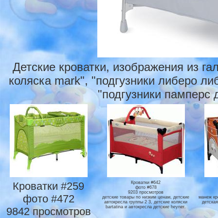
Детские кроватки, изображения из га
коляска mark", "подгузники либеро либе
"подгузники памперс д
Кроватки #259
Кроватки #642
фото #678
9203 просмотров
фото #472
детские товары по низким ценам, детские
манеж кро
автокресла группы 2 3, детские коляски
детская
bartatina и автокресла детские heyner.
9842 просмотров