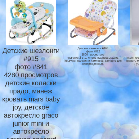
Детские шезлонги
Детские шезлонги #168
фото #882
1856 просмотров
#915
прыгунки 2 в 1, купить памперсы хагис,
jetem кр
прыгунки магазин и памперсы pampers для
кровать м
новорожденных.
и y
фото #841
4280 просмотров
детские коляски
прадо, манеж
кровать mars baby
joy, детское
автокресло graco
junior mini и
автокресло