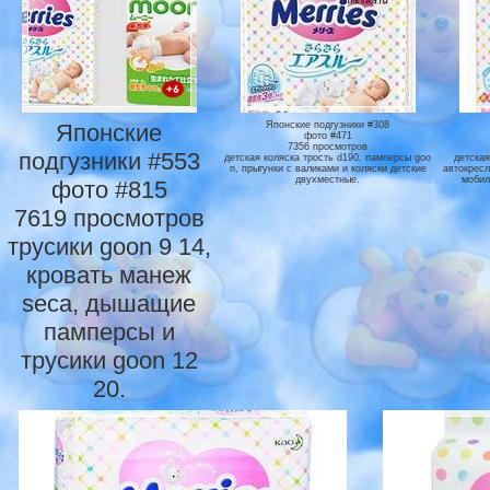
Японские
Японские подгузники #308
фото #471
7356 просмотров
подгузники #553
детская коляска трость d190, памперсы goo
детская
n, прыгунки с валиками и коляски детские
автокресл
двухместные.
мобил
фото #815
7619 просмотров
трусики goon 9 14,
кровать манеж
seca, дышащие
памперсы и
трусики goon 12
20.