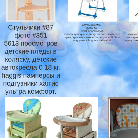
Стульчики #87
Стульчики #801
фото #43
9301 просмотров
фото #351
купить детскую коляску anmar, памперс 5
новый с
цена, детский шезлонг fisher price l0539 и
автокре
подгузники huggies natural fit.
прогулоч
5613 просмотров
детские пледы в
коляску, детские
автокресла 0 18 кг,
haggis памперсы и
подгузники хаггис
ультра комфорт.