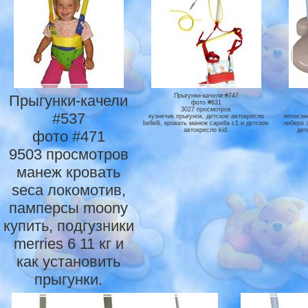
Прыгунки-качели
Прыгунки-качели #747
фото #631
3027 просмотров
#537
кузнечик прыгунок, детское автокресло
японски
bellelli, кровать манеж capella c1 и детское
либеро 
автокресло kid.
дет
фото #471
9503 просмотров
манеж кровать
seca локомотив,
памперсы moony
купить, подгузники
merries 6 11 кг и
как установить
прыгунки.