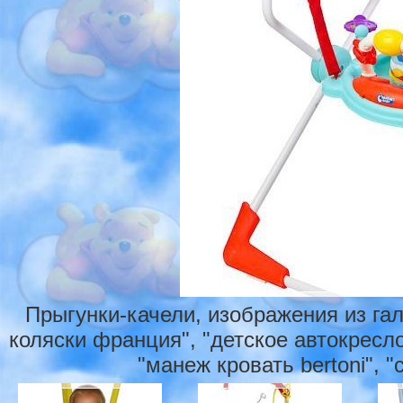
Прыгунки-качели, изображения из га
коляски франция", "детское автокресло
"манеж кровать bertoni", 