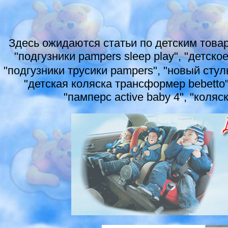
Здесь ожидаются статьи по детским товар
"подгузники pampers sleep play", "детское
"подгузники трусики pampers", "новый сту
"детская коляска трансформер bebetto",
"памперс active baby 4", "коляс