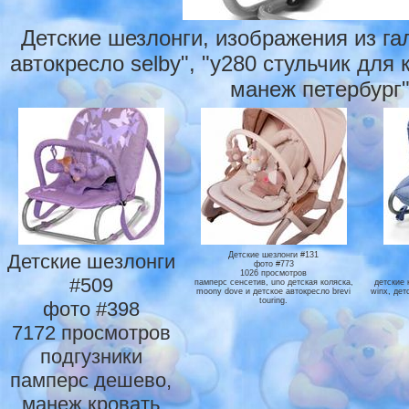
Детские шезлонги, изображения из га
автокресло selby", "y280 стульчик для
манеж петербург"
Детские шезлонги
Детские шезлонги #131
фото #773
1026 просмотров
#509
памперс сенсетив, uno детская коляска,
детские 
moony dove и детское автокресло brevi
winx, дет
touring.
фото #398
7172 просмотров
подгузники
памперс дешево,
манеж кровать