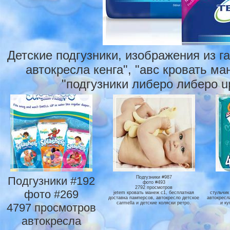
Детские подгузники, изображения из г
автокресла кенга", "авс кровать ма
"подгузники либеро либеро u
Подгузники #192
Подгузники #987
фото #493
2792 просмотров
фото #269
jetem кровать манеж с1, бесплатная
стульчик
доставка памперсов, автокресло детское
автокресла
carmella и детские коляски ретро.
и ку
4797 просмотров
автокресла