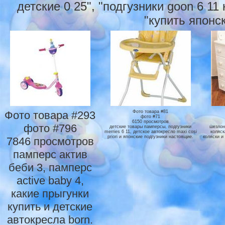
детские 0 25", "подгузники goon 6 1
"купить японс
Фото товара #293
Фото товара #81
фото #71
6150 просмотров
фото #796
детские товары памперсы, подгузники
шезлон
merries 6 11, детское автокресло maxi cosi
коляск
priori и японские подгузники настоящие.
коляски и
7846 просмотров
памперс актив
беби 3, памперс
active baby 4,
какие прыгунки
купить и детские
автокресла born.