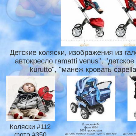
Детские коляски, изображения из га
автокресло ramatti venus", "детское
kurutto", "манеж кровать capella
Коляски #112
Коляски #484
фото #884
3668 просмотров
фото #350
детские коляски прадо, купить детскую
детские к