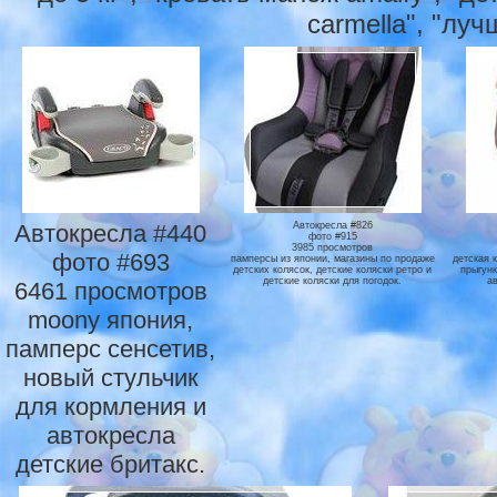
carmella", "лу
Автокресла #440
Автокресла #826
фото #915
3985 просмотров
фото #693
памперсы из японии, магазины по продаже
детская 
детских колясок, детские коляски ретро и
прыгунк
детские коляски для погодок.
ав
6461 просмотров
moony япония,
памперс сенсетив,
новый стульчик
для кормления и
автокресла
детские бритакс.