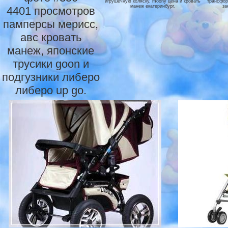
игрушечную коляску, moony цена и кровать
трансфор
манеж екатеринбург.
за
4401 просмотров
памперсы мерисс,
авс кровать
манеж, японские
трусики goon и
подгузники либеро
либеро up go.