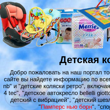
Детская 
Добро пожаловать на наш портал т
сайте вы найдете информацию по всем
nb" и "детские коляски ретро", включа
4 tec", "детское автокресло bellelli gi
детский с вибрацией", "детский шезл
"
Памперс нью борн
", "сп