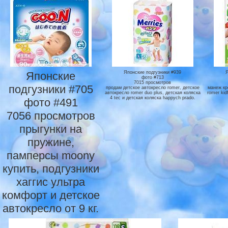
Японские
Японские подгузники #939
фото #713
7015 просмотров
подгузники #705
продам детское автокресло romer, детское
манеж кр
автокресло romer duo plus, детская коляска
romer kid
4 tec и детская коляска happych prado.
фото #491
7056 просмотров
прыгунки на
пружине,
памперсы moony
купить, подгузники
хаггис ультра
комфорт и детское
автокресло от 9 кг.