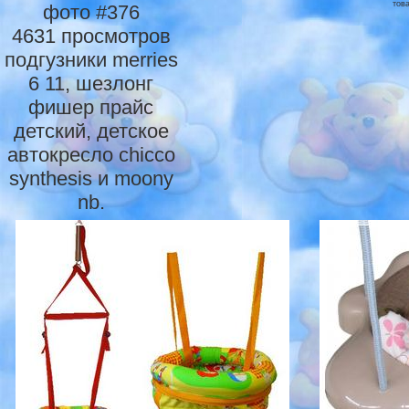
тов
фото #376
4631 просмотров
подгузники merries
6 11, шезлонг
фишер прайс
детский, детское
автокресло chicco
synthesis и moony
nb.