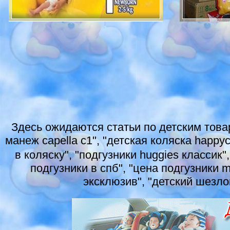
Здесь ожидаются статьи по детским товар
манеж capella c1", "детская коляска happy
в коляску", "подгузники huggies классик"
подгузники в спб", "цена подгузники m
эксклюзив", "детский шезло