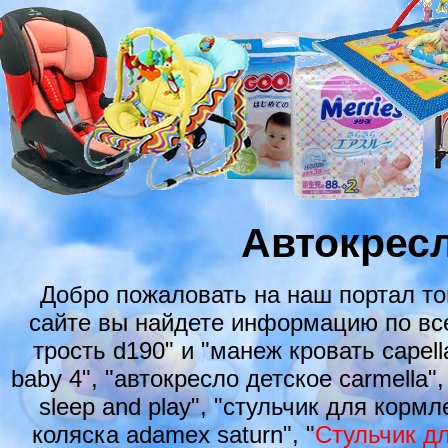
Автокресл
Добро пожаловать на наш портал т
сайте вы найдете информацию по все
трость d190" и "манеж кровать capel
baby 4", "автокресло детское carmella
sleep and play", "стульчик для кормл
коляска adamex saturn", "
Стульчик д