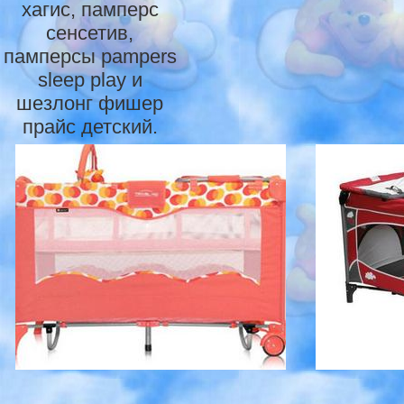
хагис, памперс
сенсетив,
памперсы pampers
sleep play и
шезлонг фишер
прайс детский.