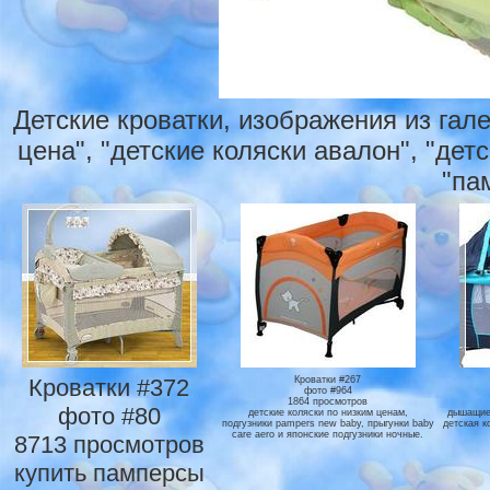
Детские кроватки, изображения из гал
цена", "детские коляски авалон", "дет
"па
Кроватки #372
Кроватки #267
фото #964
1864 просмотров
фото #80
детские коляски по низким ценам,
дышащие 
подгузники pampers new baby, прыгунки baby
детская к
care aero и японские подгузники ночные.
8713 просмотров
купить памперсы