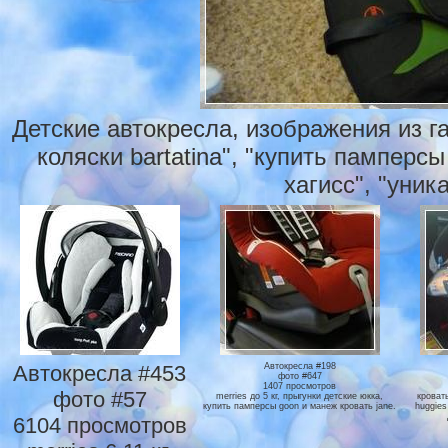
Детские автокресла, изображения из г
коляски bartatina", "купить памперсы
хагисс", "уник
Автокресла #453
Автокресла #198
фото #647
1407 просмотров
фото #57
merries до 5 кг, прыгунки детские юкка,
кроват
купить памперсы goon и манеж кровать jane.
huggies
6104 просмотров