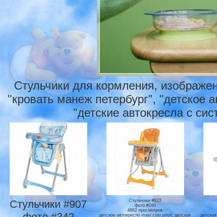
Стульчики для кормления, изображен
"кровать манеж петербург", "детское а
"детские автокресла с сист
Стульчики #907
Стульчики #823
фото #160
4862 просмотров
фото #342
детское автокресло maxi cosi priori, детская
детская