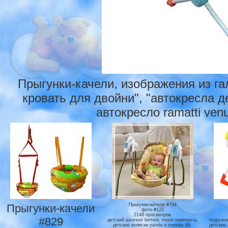
Прыгунки-качели, изображения из г
кровать для двойни", "автокресла де
автокресло ramatti ven
Прыгунки-качели
Прыгунки-качели #794
фото #122
2148 просмотров
#829
детский шезлонг bertoni, moon памперсы,
подгузн
детские коляски panda и merries 88.
детские