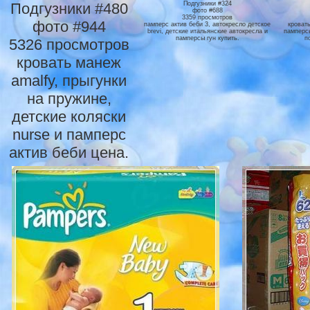
Подгузники #480
Подгузники #324
фото #688
3359 просмотров
фото #944
памперс актив беби 3, автокресло детское
кроват
brevi, детские итальянские автокресла и
памперсы
памперсы гун купить.
п
5326 просмотров
кровать манеж
amalfy, прыгунки
на пружине,
детские коляски
nurse и памперс
актив беби цена.