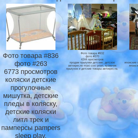
Фото товара #836
Фото товара #932
фото #370
4244 просмотров
фото #263
продам прыгунки детские, детское
японские 
автокресло maxi cosi priori, кузнечик
японск
прыгунок и детские товары автокресла.
6773 просмотров
коляски детские
прогулочные
мишутка, детские
пледы в коляску,
детские коляски
литл трек и
памперсы pampers
sleep play.