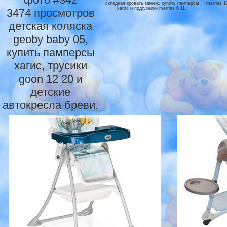
складная кровать манеж, купить памперсы
merries 1
хагис и подгузники merries 6 11.
3474 просмотров
детская коляска
geoby baby 05,
купить памперсы
хагис, трусики
goon 12 20 и
детские
автокресла бреви.