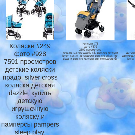
Коляски #249
Коляски #78
фото #476
2896 просмотров
фото #928
кровать манеж capella c3, детские коляски
детски
jetem castle, автокресла детские britax first
автокресл
class и детские коляски для путешествий.
isofi
7591 просмотров
детские коляски
прадо, silver cross
коляска детская
dazzle, купить
детскую
игрушечную
коляску и
памперсы pampers
sleep play.