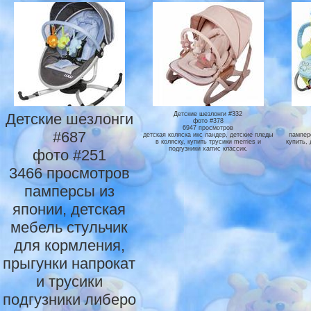
Детские шезлонги
Детские шезлонги #332
фото #378
6947 просмотров
#687
детская коляска икс ландер, детские пледы
пампер
в коляску, купить трусики merries и
купить,
подгузники хаггис классик.
фото #251
3466 просмотров
памперсы из
японии, детская
мебель стульчик
для кормления,
прыгунки напрокат
и трусики
подгузники либеро