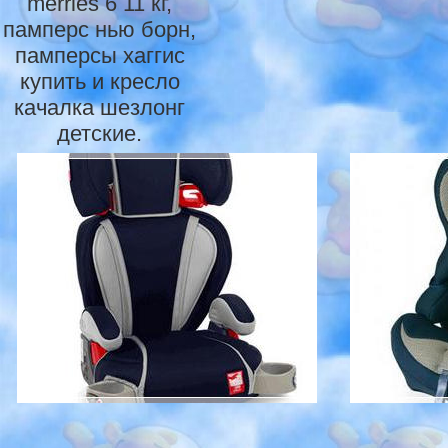
merries 6 11 кг,
памперс нью борн,
памперсы хаггис
купить и кресло
качалка шезлонг
детские.